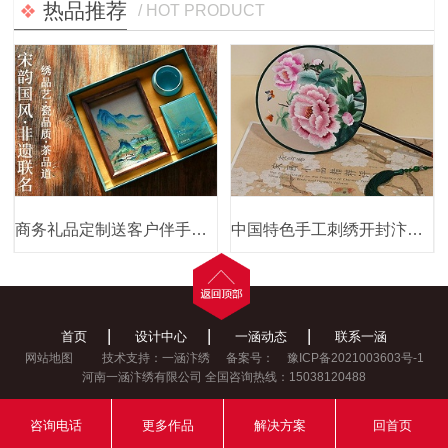
热品推荐
/ HOT PRODUCT
商务礼品定制送客户伴手礼节日礼品刺绣千里江山摆件茶叶茶具套装礼盒
中国特色手工刺绣开封汴绣文化礼品双面绣团扇礼盒
|
|
|
首页
设计中心
一涵动态
联系一涵
网站地图
技术支持：一涵汴绣
备案号：
豫ICP备2021003603号-1
河南一涵汴绣有限公司 全国咨询热线：15038120488
咨询电话
更多作品
解决方案
回首页