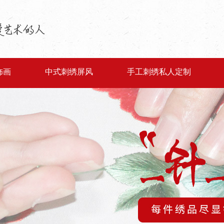
饰画
中式刺绣屏风
手工刺绣私人定制