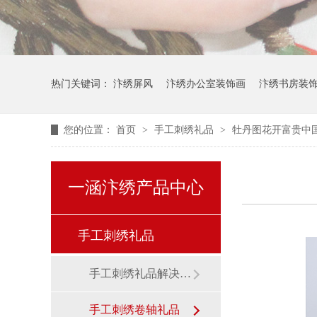
热门关键词：
汴绣屏风
汴绣办公室装饰画
汴绣书房装
您的位置：
首页
>
手工刺绣礼品
>
牡丹图花开富贵中
一涵汴绣产品中心
手工刺绣礼品
手工刺绣礼品解决方案
手工刺绣卷轴礼品