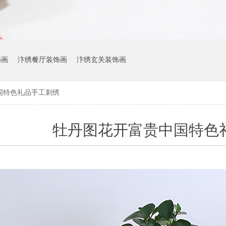
饰画
汴绣餐厅装饰画
汴绣玄关装饰画
国特色礼品手工刺绣
牡丹图花开富贵中国特色