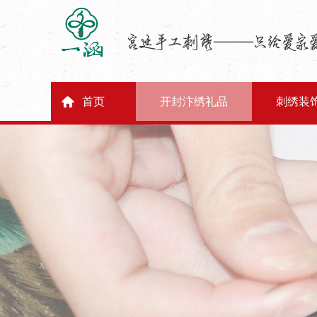
首页
开封汴绣礼品
刺绣装